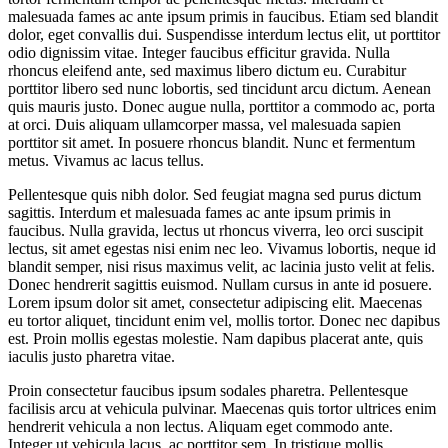
malesuada fames ac ante ipsum primis in faucibus. Etiam sed blandit
dolor, eget convallis dui. Suspendisse interdum lectus elit, ut porttitor
odio dignissim vitae. Integer faucibus efficitur gravida. Nulla
rhoncus eleifend ante, sed maximus libero dictum eu. Curabitur
porttitor libero sed nunc lobortis, sed tincidunt arcu dictum. Aenean
quis mauris justo. Donec augue nulla, porttitor a commodo ac, porta
at orci. Duis aliquam ullamcorper massa, vel malesuada sapien
porttitor sit amet. In posuere rhoncus blandit. Nunc et fermentum
metus. Vivamus ac lacus tellus.
Pellentesque quis nibh dolor. Sed feugiat magna sed purus dictum
sagittis. Interdum et malesuada fames ac ante ipsum primis in
faucibus. Nulla gravida, lectus ut rhoncus viverra, leo orci suscipit
lectus, sit amet egestas nisi enim nec leo. Vivamus lobortis, neque id
blandit semper, nisi risus maximus velit, ac lacinia justo velit at felis.
Donec hendrerit sagittis euismod. Nullam cursus in ante id posuere.
Lorem ipsum dolor sit amet, consectetur adipiscing elit. Maecenas
eu tortor aliquet, tincidunt enim vel, mollis tortor. Donec nec dapibus
est. Proin mollis egestas molestie. Nam dapibus placerat ante, quis
iaculis justo pharetra vitae.
Proin consectetur faucibus ipsum sodales pharetra. Pellentesque
facilisis arcu at vehicula pulvinar. Maecenas quis tortor ultrices enim
hendrerit vehicula a non lectus. Aliquam eget commodo ante.
Integer ut vehicula lacus, ac porttitor sem. In tristique mollis