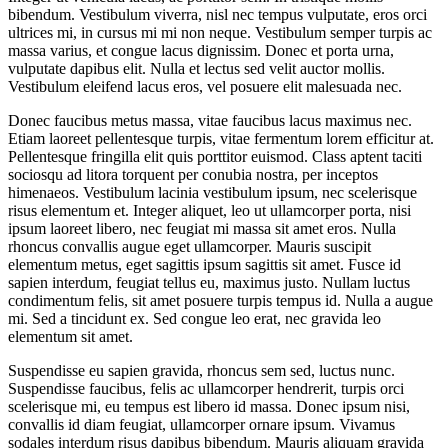
bibendum. Vestibulum viverra, nisl nec tempus vulputate, eros orci
ultrices mi, in cursus mi mi non neque. Vestibulum semper turpis ac
massa varius, et congue lacus dignissim. Donec et porta urna,
vulputate dapibus elit. Nulla et lectus sed velit auctor mollis.
Vestibulum eleifend lacus eros, vel posuere elit malesuada nec.
Donec faucibus metus massa, vitae faucibus lacus maximus nec.
Etiam laoreet pellentesque turpis, vitae fermentum lorem efficitur at.
Pellentesque fringilla elit quis porttitor euismod. Class aptent taciti
sociosqu ad litora torquent per conubia nostra, per inceptos
himenaeos. Vestibulum lacinia vestibulum ipsum, nec scelerisque
risus elementum et. Integer aliquet, leo ut ullamcorper porta, nisi
ipsum laoreet libero, nec feugiat mi massa sit amet eros. Nulla
rhoncus convallis augue eget ullamcorper. Mauris suscipit
elementum metus, eget sagittis ipsum sagittis sit amet. Fusce id
sapien interdum, feugiat tellus eu, maximus justo. Nullam luctus
condimentum felis, sit amet posuere turpis tempus id. Nulla a augue
mi. Sed a tincidunt ex. Sed congue leo erat, nec gravida leo
elementum sit amet.
Suspendisse eu sapien gravida, rhoncus sem sed, luctus nunc.
Suspendisse faucibus, felis ac ullamcorper hendrerit, turpis orci
scelerisque mi, eu tempus est libero id massa. Donec ipsum nisi,
convallis id diam feugiat, ullamcorper ornare ipsum. Vivamus
sodales interdum risus dapibus bibendum. Mauris aliquam gravida